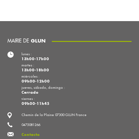
MAIRIE DE
GLUN
lunes :
13h00-17h00
martes :
13h00-18h00
miércoles :
09h00-12h00
jueves, sábado, domingo :
Cerrado
viernes :
09h00-11h45
Chemin de la Plaine 07300 GLUN France
0475081266
Contacto