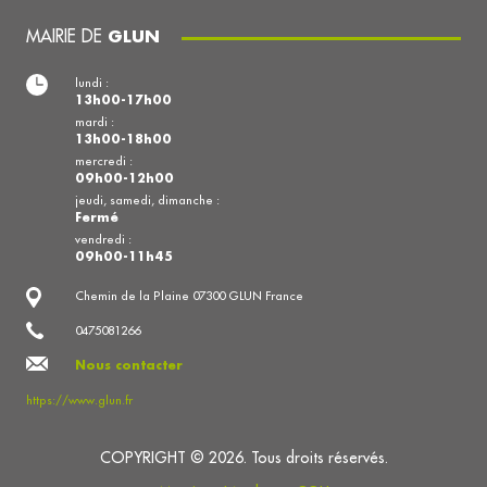
MAIRIE DE
GLUN
lundi :
13h00-17h00
mardi :
13h00-18h00
mercredi :
09h00-12h00
jeudi, samedi, dimanche :
Fermé
vendredi :
09h00-11h45
Chemin de la Plaine 07300 GLUN France
0475081266
Nous contacter
https://www.glun.fr
COPYRIGHT © 2026. Tous droits réservés.